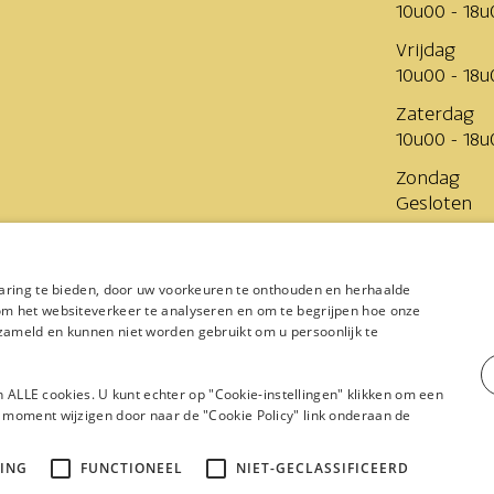
10u00 - 18u
Vrijdag
10u00 - 18u
Zaterdag
10u00 - 18u
Zondag
Gesloten
Levering
aring te bieden, door uw voorkeuren te onthouden en herhaalde
Van woensd
m het websiteverkeer te analyseren en om te begrijpen hoe onze
ameld en kunnen niet worden gebruikt om u persoonlijk te
n ALLE cookies. U kunt echter op "Cookie-instellingen" klikken om een
moment wijzigen door naar de "Cookie Policy" link onderaan de
sal © 2026
Privacybeleid
Cookiebeleid
Sitemap
Algemen
ING
FUNCTIONEEL
NIET-GECLASSIFICEERD