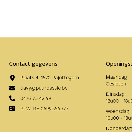
Contact gegevens
Openings
Maandag
Plaats 4, 1570 Pajottegem
Gesloten
davy@puurpassie.be
Dinsdag
0476 75 42 99
12u00 - 18u
BTW: BE 0699.556.377
Woensdag
10u00 - 18u
Donderdag