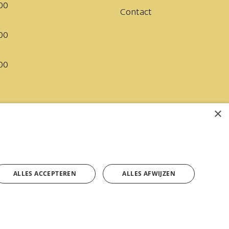
00
Contact
00
00
×
ag tot zaterdag
ALLES ACCEPTEREN
ALLES AFWIJZEN
e Voorwaarden