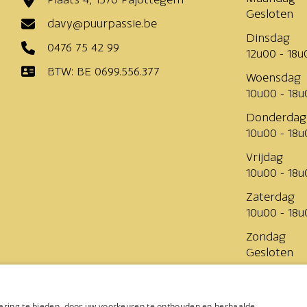
Gesloten
davy@puurpassie.be
Dinsdag
0476 75 42 99
12u00 - 18u
BTW: BE 0699.556.377
Woensdag
10u00 - 18u
Donderdag
10u00 - 18u
Vrijdag
10u00 - 18u
Zaterdag
10u00 - 18u
Zondag
Gesloten
Levering
aring te bieden, door uw voorkeuren te onthouden en herhaalde