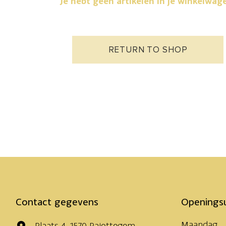
Je hebt geen artikelen in je winkelwag
RETURN TO SHOP
Contact gegevens
Openings
Maandag
Plaats 4, 1570 Pajottegem