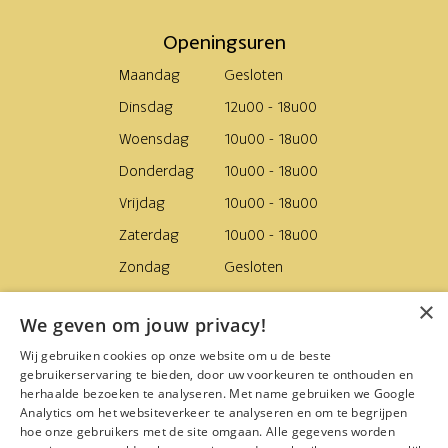
Openingsuren
Maandag
Gesloten
Dinsdag
12u00 - 18u00
Woensdag
10u00 - 18u00
Donderdag
10u00 - 18u00
Vrijdag
10u00 - 18u00
Zaterdag
10u00 - 18u00
Zondag
Gesloten
×
Levering
We geven om jouw privacy!
Van woensdag tot zaterdag
Wij gebruiken cookies op onze website om u de beste
gebruikerservaring te bieden, door uw voorkeuren te onthouden en
Navigatie
herhaalde bezoeken te analyseren. Met name gebruiken we Google
Analytics om het websiteverkeer te analyseren en om te begrijpen
Webshop
hoe onze gebruikers met de site omgaan. Alle gegevens worden