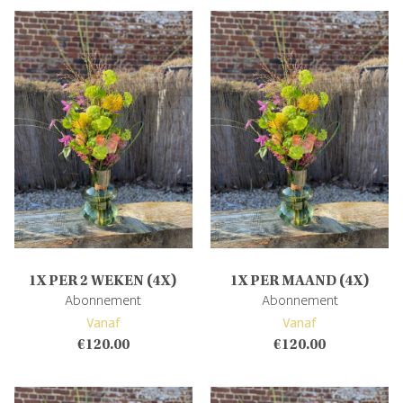
1X PER 2 WEKEN (4X)
1X PER MAAND (4X)
Abonnement
Abonnement
Vanaf
Vanaf
€
120.00
€
120.00