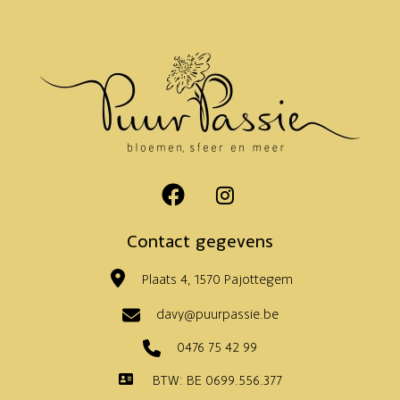
Contact gegevens
Plaats 4, 1570 Pajottegem
davy@puurpassie.be
0476 75 42 99
BTW: BE 0699.556.377