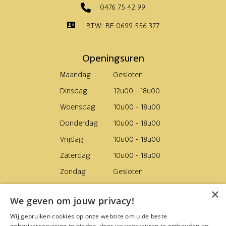
0476 75 42 99
BTW: BE 0699.556.377
Openingsuren
Maandag
Gesloten
Dinsdag
12u00 - 18u00
Woensdag
10u00 - 18u00
Donderdag
10u00 - 18u00
Vrijdag
10u00 - 18u00
Zaterdag
10u00 - 18u00
Zondag
Gesloten
×
Levering
We geven om jouw privacy!
Van woensdag tot zaterdag
Wij gebruiken cookies op onze website om u de beste
gebruikerservaring te bieden, door uw voorkeuren te onthouden en