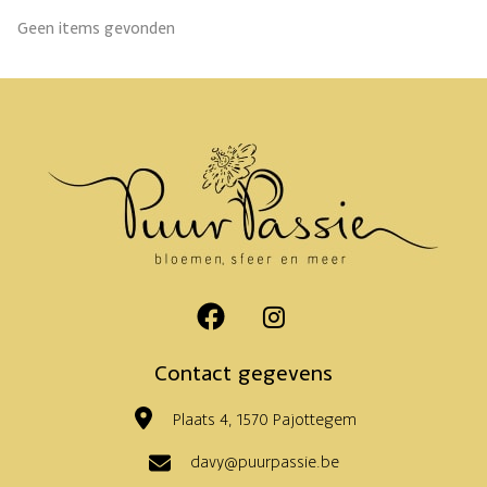
Geen items gevonden
Contact gegevens
Plaats 4, 1570 Pajottegem
davy@puurpassie.be