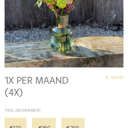
1X PER MAAND
€
120.00
(4X)
PRIJS ABONNEMENT
€120
€160
€200