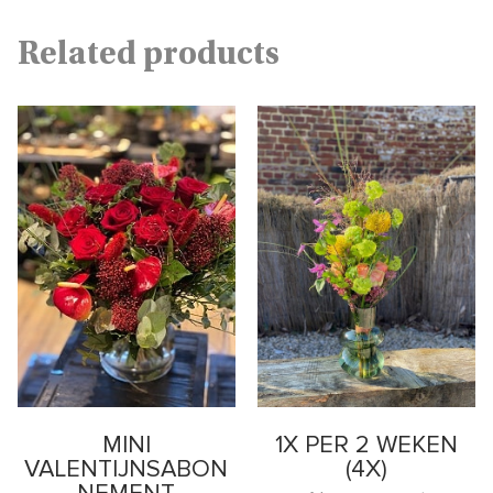
:
Related products
MINI
1X PER 2 WEKEN
VALENTIJNSABON
(4X)