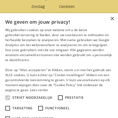
Zondag
Gesloten
×
Levering
We geven om jouw privacy!
Van woensdag tot zaterdag
Wij gebruiken cookies op onze website om u de beste
gebruikerservaring te bieden, door uw voorkeuren te onthouden en
Navigatie
herhaalde bezoeken te analyseren. Met name gebruiken we Google
Analytics om het websiteverkeer te analyseren en om te begrijpen
Webshop
hoe onze gebruikers met de site omgaan. Alle gegevens worden
Winkel
anoniem verzameld en kunnen niet worden gebruikt om u persoonlijk
te identificeren.
Abonnementen
Door op "Alles accepteren" te klikken, stemt u in met het gebruik van
Workshops
ALLE cookies. U kunt echter op "Cookie-instellingen" klikken om een
gecontroleerde toestemming te geven. U kunt uw voorkeuren op elk
Momenten
moment wijzigen door naar de "Cookie Policy" link onderaan de
Zaalverhuur
pagina te gaan.
Lees verder
Contact
STRIKT NOODZAKELIJK
PRESTATIE
TARGETING
FUNCTIONEEL