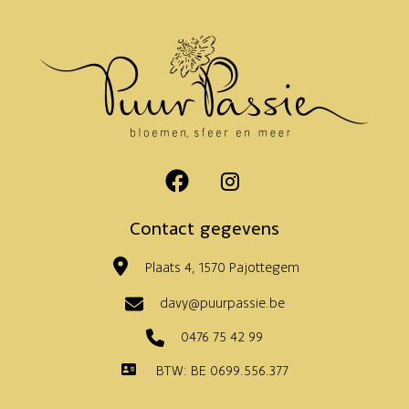
Contact gegevens
Plaats 4, 1570 Pajottegem
davy@puurpassie.be
0476 75 42 99
BTW: BE 0699.556.377