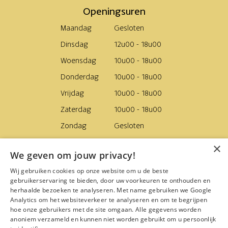
Openingsuren
Maandag
Gesloten
Dinsdag
12u00 - 18u00
Woensdag
10u00 - 18u00
Donderdag
10u00 - 18u00
Vrijdag
10u00 - 18u00
Zaterdag
10u00 - 18u00
Zondag
Gesloten
×
Levering
We geven om jouw privacy!
Van woensdag tot zaterdag
Wij gebruiken cookies op onze website om u de beste
gebruikerservaring te bieden, door uw voorkeuren te onthouden en
Navigatie
herhaalde bezoeken te analyseren. Met name gebruiken we Google
Analytics om het websiteverkeer te analyseren en om te begrijpen
Webshop
hoe onze gebruikers met de site omgaan. Alle gegevens worden
Winkel
anoniem verzameld en kunnen niet worden gebruikt om u persoonlijk